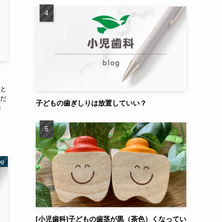
と
だ
子どもの歯ぎしりは放置していい？
き
g
[小児歯科]子どもの歯茎が黒（茶色）くなってい