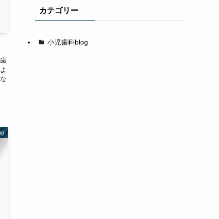
カテゴリー
小児歯科blog
歯
よ
な
g