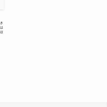
き
は
ほ