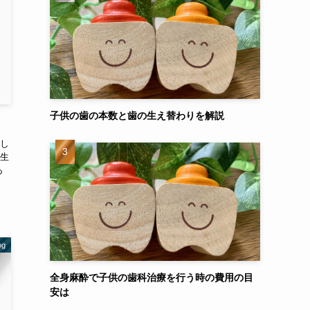
子供の歯の本数と歯の生え替わりを解説
し
生
あ
g
全身麻酔で子供の歯科治療を行う時の費用の目
安は